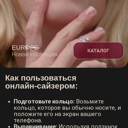
Новая коллекция
Как пользоваться
онлайн-сайзером:
Подготовьте кольцо:
Возьмите
кольцо, которое вы обычно носите, и
положите его на экран вашего
телефона.
Выравнивание:
Используя ползунок
внизу экрана, увеличивайте или
уменьшайте размер круга на экране,
чтобы он совпал с внутренним
диаметром вашего кольца.
Точный замер:
Двигайте ползунок до
тех пор, пока границы круга
полностью не соприкоснутся с
внутренней стороной кольца.
Результат:
В центре круга вы увидите
ваш размер кольца в российской
системе измерений.
Обратите внимание:
При использовании
защитного стекла или чехла на телефоне
результат может незначительно отличаться.