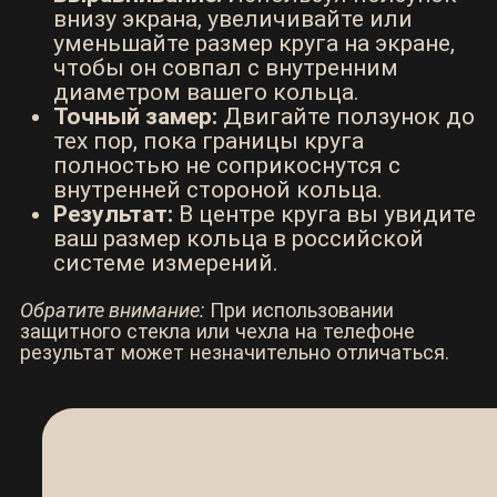
18
-
+